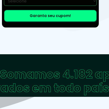
Somamos
4.182 a
vados em todo país