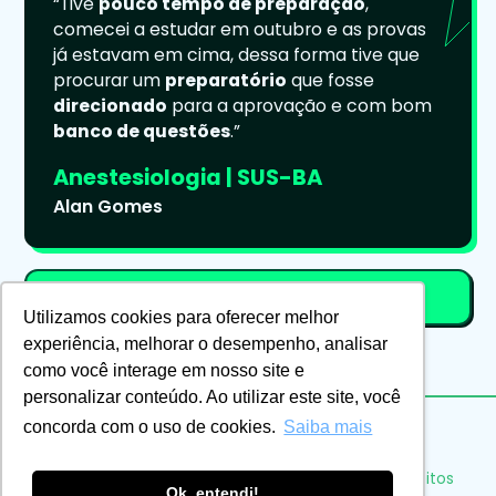
“Tive
pouco tempo de preparação
,
comecei a estudar em outubro e as provas
já estavam em cima, dessa forma tive que
procurar um
preparatório
que fosse
direcionado
para a aprovação e com bom
banco de questões
.”
Anestesiologia | SUS-BA
Alan Gomes
Garanta seu cupom!
bolt
Utilizamos cookies para oferecer melhor
experiência, melhorar o desempenho, analisar
como você interage em nosso site e
personalizar conteúdo. Ao utilizar este site, você
concorda com o uso de cookies.
Saiba mais
Eu Médico Residente Ensino LTDA ©2026. Todos os direitos
Ok, entendi!