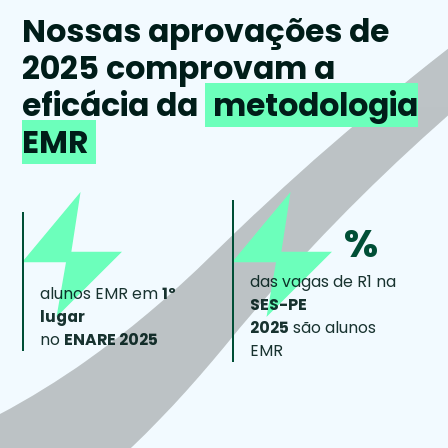
Nossas aprovações de
2025 comprovam a
eficácia da
metodologia
EMR
%
das vagas de R1 na
alunos EMR em
1º
SES-PE
lugar
2025
são alunos
no
ENARE 2025
EMR