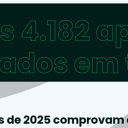
s
4.182 a
vados em 
 de 2025 comprovam a