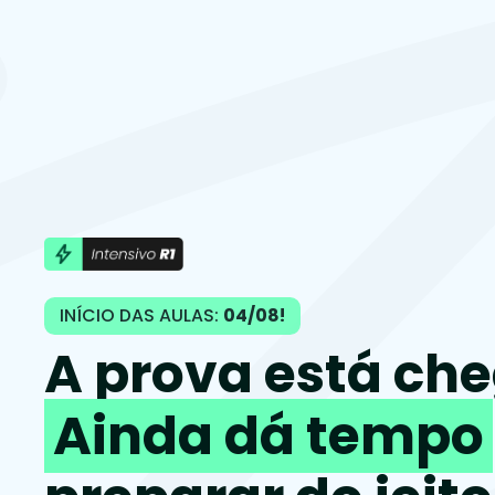
INÍCIO DAS AULAS:
04/08!
A prova está ch
Ainda dá tempo