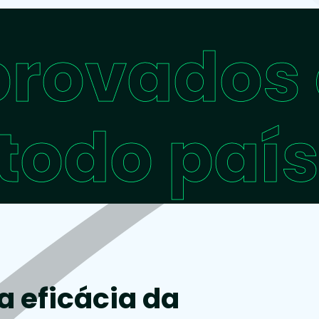
provados
todo país
 eficácia da