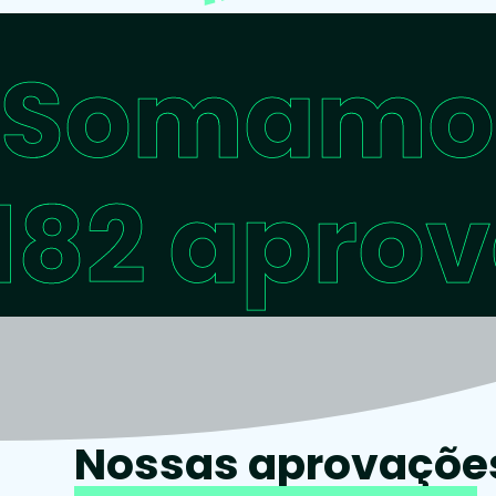
Somamo
182 apro
Nossas aprovações