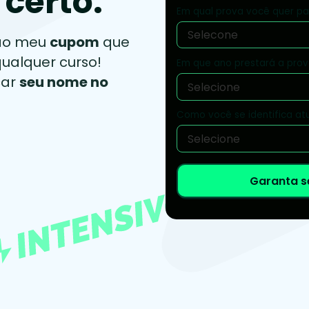
 certo.
Em qual prova você quer pa
 ao meu
cupom
que
ualquer curso!
Em que ano prestará a pro
car
seu nome no
Como você se identifica a