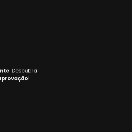
ente
. Descubra
 aprovação
!