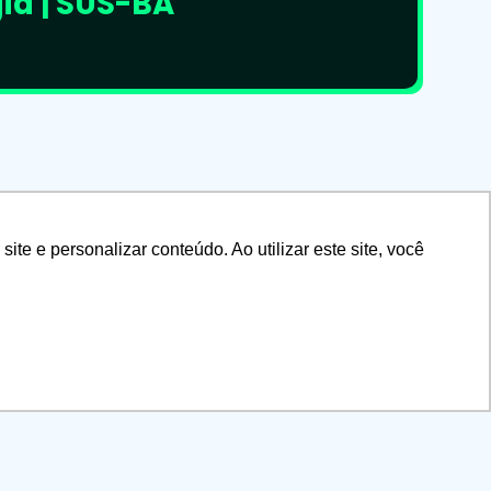
ia | SUS-BA
e e personalizar conteúdo. Ao utilizar este site, você
Residente Ensino LTDA ©2026. Todos os direitos reservados.