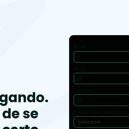
Nome*
Email*
Telefone*
egando.
de se
Em qual região está sua prov