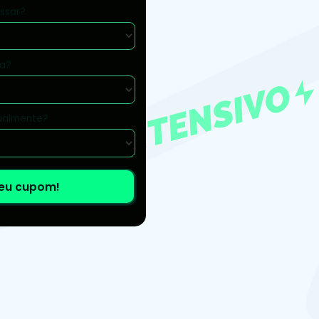
ssar?
va?
tualmente?