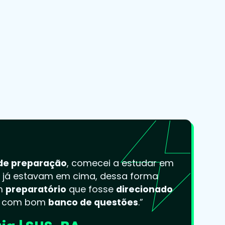
de preparação
, comecei a estudar em
s já estavam em cima, dessa forma
um
preparatório
que fosse
direcionado
e com bom
banco de questões
.”