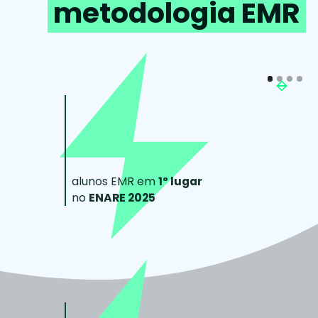
metodologia EMR
alunos EMR em
1º lugar
no
ENARE 2025