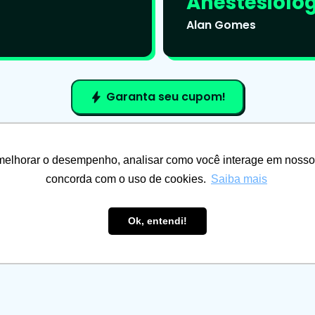
Anestesiolog
Alan Gomes
Garanta seu cupom!
bolt
melhorar o desempenho, analisar como você interage em nosso sit
concorda com o uso de cookies.
Saiba mais
Eu Médico 
Ok, entendi!