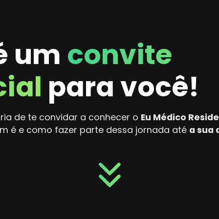
 é um
convite
ial
para você!
ia de te convidar a conhecer o
Eu Médico Resid
m é e como fazer parte dessa jornada até
a sua
keyboard_double_arrow_down