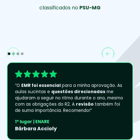
classificados no
PSU-MG
“O
EMR foi essencial
para a minha aprovação. As
aulas sucintas e
questões direcionadas
me
ajudaram a seguir no ritmo durante o ano, mesmo
com as obrigações do R2. A
revisão
também foi
de suma importância. Recomendo!”
1º lugar | ENARE
Bárbara Accioly