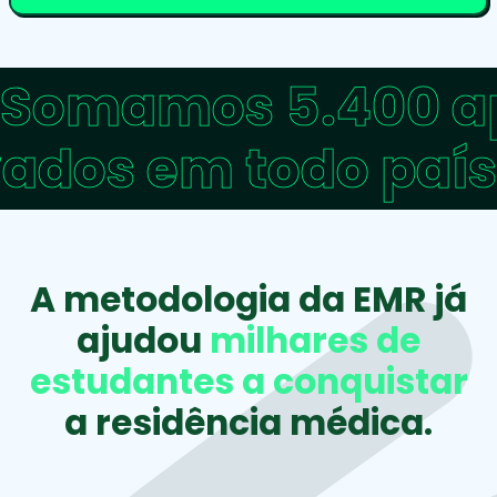
Somamos 5.400 ap
ados em todo país
A metodologia da EMR já
ajudou
milhares de
estudantes a conquistar
a residência médica
.