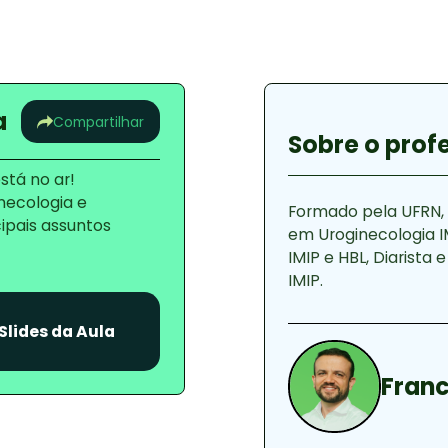
a
Compartilhar
Sobre o prof
stá no ar!
ecologia e
Formado pela UFRN,
cipais assuntos
em Uroginecologia I
IMIP e HBL, Diarista
IMIP.
Slides da Aula
Franc