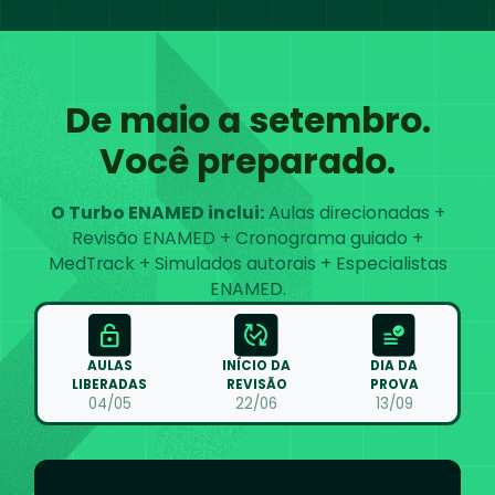
De maio a setembro.
Você preparado.
O Turbo ENAMED inclui:
Aulas direcionadas +
Revisão ENAMED + Cronograma guiado +
MedTrack + Simulados autorais + Especialistas
ENAMED.
AULAS
INÍCIO DA
DIA DA
LIBERADAS
REVISÃO
PROVA
04/05
22/06
13/09