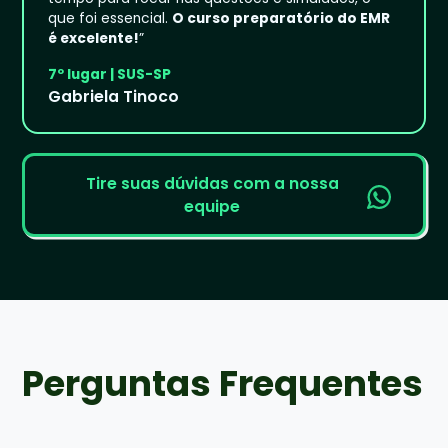
que foi essencial.
O curso preparatório do EMR
é excelente!
”
7º lugar | SUS-SP
Gabriela Tinoco
Tire suas dúvidas com a nossa
equipe
Perguntas Frequentes