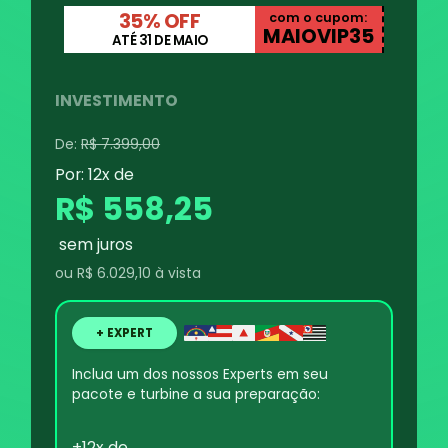
35% OFF
com o cupom:
MAIOVIP35
ATÉ 31 DE MAIO
INVESTIMENTO
De:
R$ 7.399,00
Por: 12x de
R$ 558,25
sem juros
ou
R$ 6.029,10
à vista
+ EXPERT
Inclua um dos nossos Experts em seu
pacote e turbine a sua preparação:
+12x de