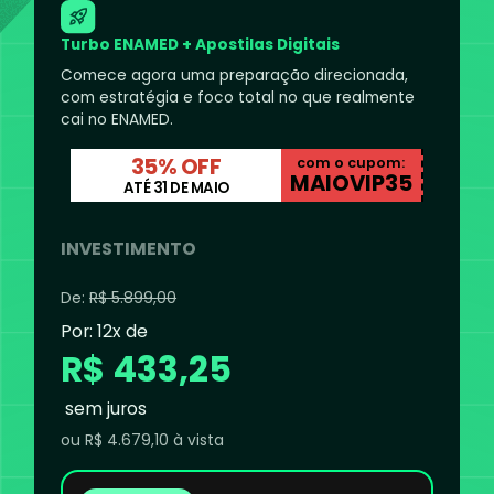
Turbo ENAMED + Apostilas Digitais
Comece agora uma preparação direcionada,
com estratégia e foco total no que realmente
cai no ENAMED.
35% OFF
com o cupom:
MAIOVIP35
ATÉ 31 DE MAIO
INVESTIMENTO
De:
R$ 5.899,00
Por: 12x de
R$ 433,25
sem juros
ou
R$ 4.679,10
à vista