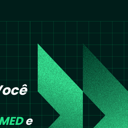
Você
AMED
e