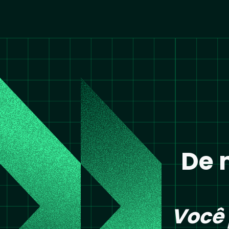
De 
Você