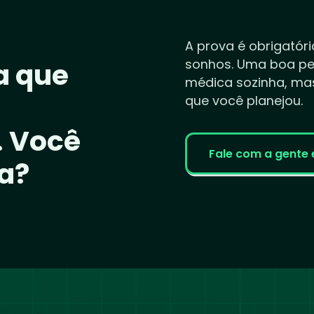
A prova é obrigatóri
sonhos. Uma boa pe
a que
médica sozinha, ma
que você planejou.
. Você
Fale com a gente 
la?